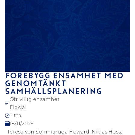
FÖREBYGG ENSAMHET MED
GENOMTÄNKT
SAMHÄLLSPLANERING
Ofrivillig ensamhet
Eldsjäl
Titta
18/11/2025
Teresa von Sommaruga Howard, Niklas Huss,