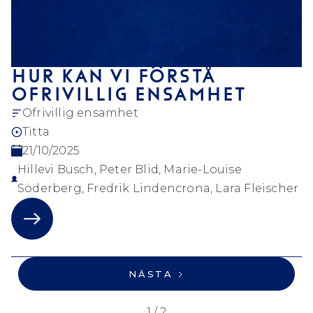
HUR KAN VI FÖRSTÅ
OFRIVILLIG ENSAMHET
Ofrivillig ensamhet
Titta
21/10/2025
Hillevi Busch, Peter Blid, Marie-Louise
Söderberg, Fredrik Lindencrona, Lara Fleischer
NÄSTA
1 / 2