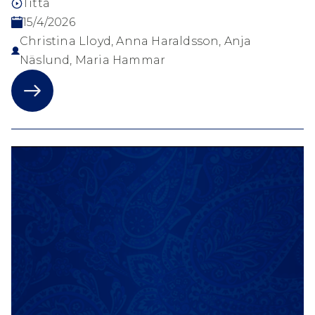
Titta
15/4/2026
Christina Lloyd, Anna Haraldsson, Anja
Näslund, Maria Hammar