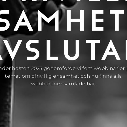
SAMHET
AVSLUTA
nder hösten 2025 genomförde vi fem webbinarier 
temat om ofrivillig ensamhet och nu finns alla
webbinerier samlade här.