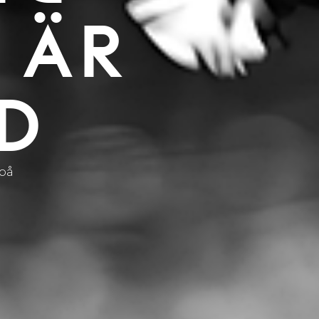
 ÄR
D
på