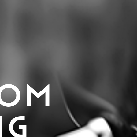
 OM
IG