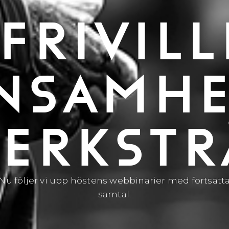
FRIVILL
NSAMHE
ERKSTR
Nu följer vi upp höstens webbinarier med fortsatt
samtal.