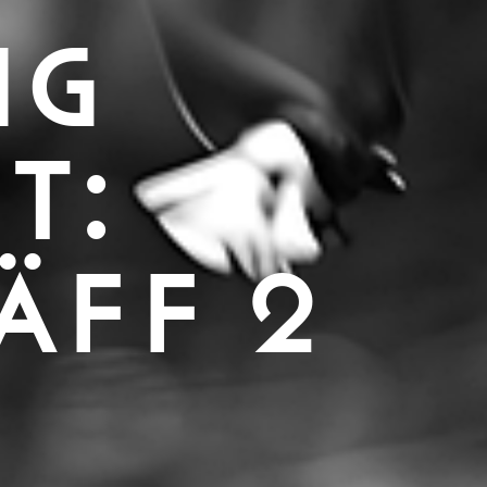
IG
T:
ÄFF 2
a