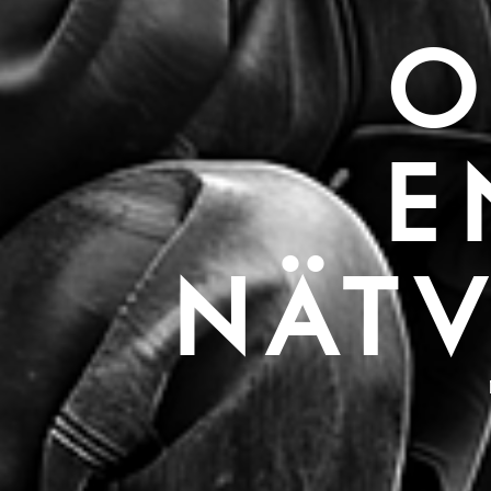
O
E
NÄTV